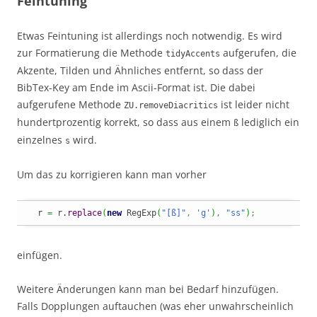
Feintuning
Etwas Feintuning ist allerdings noch notwendig. Es wird
zur Formatierung die Methode
aufgerufen, die
tidyAccents
Akzente, Tilden und Ähnliches entfernt, so dass der
BibTex-Key am Ende im Ascii-Format ist. Die dabei
aufgerufene Methode
ist leider nicht
ZU.removeDiacritics
hundertprozentig korrekt, so dass aus einem
lediglich ein
ß
einzelnes
wird.
s
Um das zu korrigieren kann man vorher
  r 
=
 r.
replace
(
new
 RegExp
(
"[ß]"
,
'g'
)
,
"ss"
)
;
einfügen.
Weitere Änderungen kann man bei Bedarf hinzufügen.
Falls Dopplungen auftauchen (was eher unwahrscheinlich