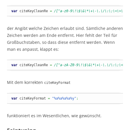
var
 citeKeyCleanRe 
=
/[^a-z0-9\!\$\&\*\+\-\.\/\:\;\<\>\?\[
der Angibt welche Zeichen erlaubt sind. Sämtliche anderen
Zeichen werden am Ende entfernt. Hier fehlt der Teil für
Großbuchstaben, so dass diese entfernt werden. Wenn
man es anpasst, klappt es:
var
 citeKeyCleanRe 
=
/[^a-zA-Z0-9\!\$\&\*\+\-\.\/\:\;\<\>\
Mit dem korrekten
citeKeyFormat
var
 citeKeyFormat 
=
"%a%a%a%a%y"
;
funktioniert es im Wesentlichen, wie gewünscht.