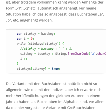
ist, aber trotzdem vorkommen kann) werden Anhänge der
Form „-1“, „-2“ etc. automatisch angehängt. Für meine
Situation habe ich das so angepasst, dass Buchstaben „a“,
„b“, etc. angehängt werden.
var
 citekey 
=
 basekey
;
var
 i 
=
0
;
    while 
(
citekeys
[
citekey
]
)
{
//citekey = basekey + "-" + i;
      citekey 
=
 basekey 
+
String
.
fromCharCode
(
"a"
.
charCode
      i
++;
}
    citekeys
[
citekey
]
=
true
;
Die Variante mit den Buchstaben ist natürlich nicht so
allgemein, wie die mit den Indizes, aber ich erwarte nicht
mehr Veröffentlichungen der gleichen Autoren in einem
Jahr zu haben, als Buchstaben im Alphabet sind, vor allem,
da die hier vorgestellte Variante mit Großbuchstaben