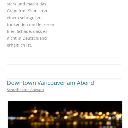
stark und macht das
Grapefruit Slam so zu
einem sehr gut zu
trinkenden und leckeren
Bier. Schade, dass es
nicht in Deutschland
erhältlich ist.
Geschrieben von
Kap
. Zuletzt geändert am
10. März 2017
.
Downtown Vancouver am Abend
Schreibe eine Antwort