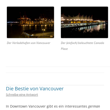
Der Verladehafen von Vancouver
Der (einfach) beleuchtete Canada
Place
Geschrieben von
Kap
. Zuletzt geändert am
10. März 2017
.
Die Bestie von Vancouver
Schreibe eine Antwort
In Downtown Vancouver gibt es ein interessantes
german