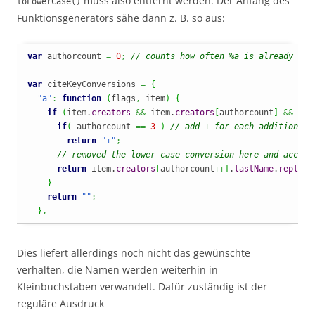
muss also entfernt werden. Der Anfang des
toLowerCase()
Funktionsgenerators sähe dann z. B. so aus:
var
 authorcount 
=
0
;
// counts how often %a is already use
var
 citeKeyConversions 
=
{
"a"
:
function
(
flags
,
 item
)
{
if
(
item.
creators
&&
 item.
creators
[
authorcount
]
&&
 ite
if
(
 authorcount 
==
3
)
// add + for each additional 
return
"+"
;
// removed the lower case conversion here and access
return
 item.
creators
[
authorcount
++
]
.
lastName
.
replace
}
return
""
;
}
,
Dies liefert allerdings noch nicht das gewünschte
verhalten, die Namen werden weiterhin in
Kleinbuchstaben verwandelt. Dafür zuständig ist der
reguläre Ausdruck