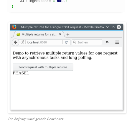
    waitingResponse 
=
null
;
}
Die Anfrage wird gerade Bearbeitet.