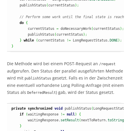
    publishStatus
(
currentStatus
)
;
// Perform some work until the final state is reached.
do
{
        currentStatus 
=
 doNecessaryWork
(
currentStatus
)
;
        publishStatus
(
currentStatus
)
;
}
while
(
currentStatus 
!=
 LongRequestStatus.
DONE
)
;
}
Die Methode wird bei einem POST-Request an
/request
aufgerufen. Den Status der parallel ausgeführten Methode
wird mit
gesetzt. Falls es in der Zwischenzeit
publishStatus
eine eventuell vorhandene Long Polling-Anfrage (mit einem
Status als
) gab, wird der Status gesetzt.
DeferredResult
private
synchronized
void
 publishStatus
(
LongRequestStatus 
if
(
waitingResponse 
!=
null
)
{
        waitingResponse.
setResult
(
nextToReturn.
toString
(
)
)
}