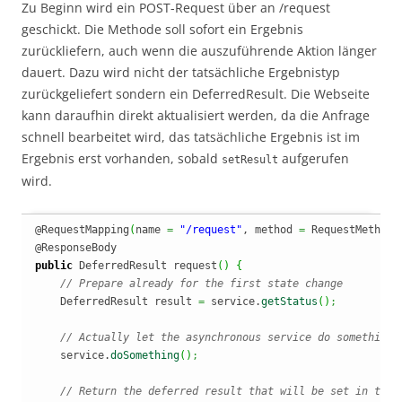
Zu Beginn wird ein POST-Request über an /request
geschickt. Die Methode soll sofort ein Ergebnis
zurückliefern, auch wenn die auszuführende Aktion länger
dauert. Dazu wird nicht der tatsächliche Ergebnistyp
zurückgeliefert sondern ein DeferredResult. Die Webseite
kann daraufhin direkt aktualisiert werden, da die Anfrage
schnell bearbeitet wird, das tatsächliche Ergebnis ist im
Ergebnis erst vorhanden, sobald
aufgerufen
setResult
wird.
@RequestMapping
(
name 
=
"/request"
, method 
=
 RequestMethod.
public
 DeferredResult request
(
)
{
// Prepare already for the first state change
    DeferredResult result 
=
 service.
getStatus
(
)
;
// Actually let the asynchronous service do something
    service.
doSomething
(
)
;
// Return the deferred result that will be set in the 