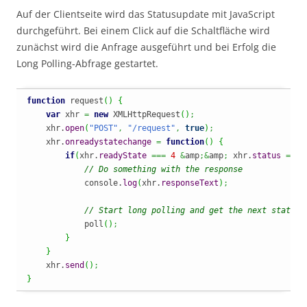
Auf der Clientseite wird das Statusupdate mit JavaScript
durchgeführt. Bei einem Click auf die Schaltfläche wird
zunächst wird die Anfrage ausgeführt und bei Erfolg die
Long Polling-Abfrage gestartet.
function
 request
(
)
{
var
 xhr 
=
new
 XMLHttpRequest
(
)
;
    xhr.
open
(
"POST"
,
"/request"
,
true
)
;
    xhr.
onreadystatechange
=
function
(
)
{
if
(
xhr.
readyState
===
4
&
amp
;&
amp
;
 xhr.
status
===
// Do something with the response
            console.
log
(
xhr.
responseText
)
;
// Start long polling and get the next status
            poll
(
)
;
}
}
    xhr.
send
(
)
;
}