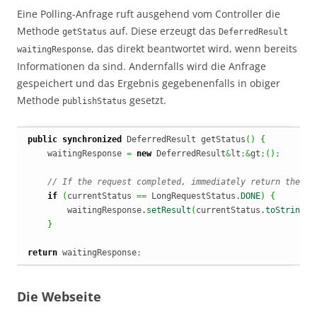
Eine Polling-Anfrage ruft ausgehend vom Controller die
Methode
auf. Diese erzeugt das
getStatus
DeferredResult
, das direkt beantwortet wird, wenn bereits
waitingResponse
Informationen da sind. Andernfalls wird die Anfrage
gespeichert und das Ergebnis gegebenenfalls in obiger
Methode
gesetzt.
publishStatus
public
synchronized
 DeferredResult getStatus
(
)
{
    waitingResponse 
=
new
 DeferredResult
&
lt
;&
gt
;
(
)
;
// If the request completed, immediately return the st
if
(
currentStatus 
==
 LongRequestStatus.
DONE
)
{
        waitingResponse.
setResult
(
currentStatus.
toString
(
)
}
return
 waitingResponse
;
Die Webseite