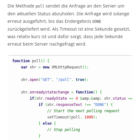
Die Methode
sendet die Anfrage an den Server um
poll
den aktuellen Status abzuholen. Die Anfrage wird solange
erneut ausgeführt, bis das Endergebnis
DONE
zurückgeliefert wird. Als Timeout ist eine Sekunde gesetzt,
was relativ kurz ist und dafür sorgt, dass jede Sekunde
erneut beim Server nachgefragt wird.
function
 poll
(
)
{
var
 xhr 
=
new
 XMLHttpRequest
(
)
;
    xhr.
open
(
"GET"
,
"/poll"
,
true
)
;
    xhr.
onreadystatechange
=
function
(
)
{
if
(
xhr.
readyState
==
4
&
amp
;&
amp
;
 xhr.
status
==
20
if
(
xhr.
responseText
!==
"DONE"
)
{
// Start the next polling request
                setTimeout
(
poll
,
1000
)
;
}
else
{
// Stop polling
}