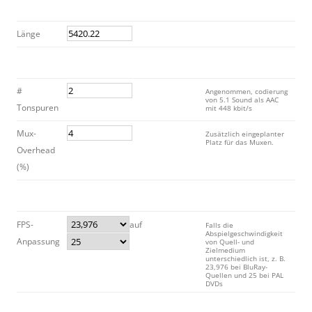
Länge
#
Angenommen, codierung
von 5.1 Sound als AAC
Tonspuren
mit 448 kbit/s
Mux-
Zusätzlich eingeplanter
Platz für das Muxen.
Overhead
(%)
FPS-
auf
Falls die
Abspielgeschwindigkeit
Anpassung
von Quell- und
Zielmedium
unterschiedlich ist, z. B.
23,976 bei BluRay-
Quellen und 25 bei PAL
DVDs