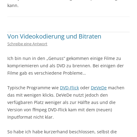
kann.
Geschrieben von
Kap
. Zuletzt geändert am
16. Februar 2019
.
Von Videokodierung und Bitraten
Schreibe eine Antwort
Ich bin nun in den „Genuss“ gekommen einige Filme zu
kompriemieren und als DVD zu brennen. Bei einigen der
Filme gab es verschiedene Probleme…
Typische Programme wie
DVD-Flick
oder
DeVeDe
machen
das mit wenigen klicks. DeVeDe nutzt jedoch den
verfügbaren Platz weniger als zur Hälfte aus und die
Version von ffmpeg DVD-Flick kam mit dem (neuen)
Inputformat nicht klar.
So habe ich habe kurzerhand beschlossen, selbst die