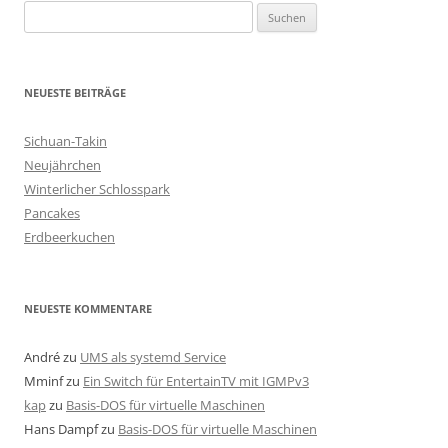
S
u
c
h
NEUESTE BEITRÄGE
e
n
Sichuan-Takin
n
Neujährchen
a
Winterlicher Schlosspark
c
Pancakes
h
Erdbeerkuchen
:
NEUESTE KOMMENTARE
André
zu
UMS als systemd Service
Mminf
zu
Ein Switch für EntertainTV mit IGMPv3
kap
zu
Basis-DOS für virtuelle Maschinen
Hans Dampf
zu
Basis-DOS für virtuelle Maschinen