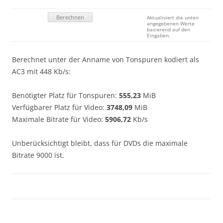
Aktualisiert die unten
angegebenen Werte
basierend auf den
Eingaben.
Berechnet unter der Anname von Tonspuren kodiert als
AC3 mit 448 Kb/s:
Benötigter Platz für Tonspuren:
555,23
MiB
Verfügbarer Platz für Video:
3748,09
MiB
Maximale Bitrate für Video:
5906,72
Kb/s
Unberücksichtigt bleibt, dass für DVDs die maximale
Bitrate 9000 ist.
Geschrieben von
Kap
. Zuletzt geändert am
19. November 2016
.