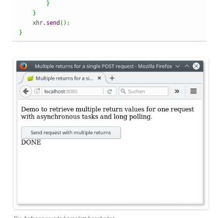
}
}
    xhr.
send
(
)
;
}