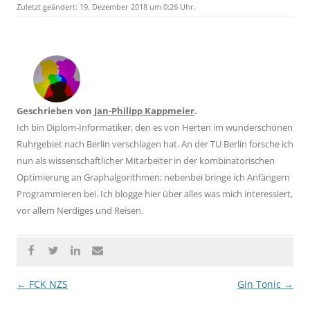
Zuletzt geändert:
19. Dezember 2018
um 0:26 Uhr.
Geschrieben von
Jan-Philipp Kappmeier
.
Ich bin Diplom-Informatiker, den es von
Herten
im wunderschönen
Ruhrgebiet
nach
Berlin
verschlagen hat. An der
TU Berlin
forsche ich
nun als
wissenschaftlicher Mitarbeiter
in der kombinatorischen
Optimierung an Graphalgorithmen; nebenbei bringe ich Anfängern
Programmieren bei. Ich blogge hier über alles was mich interessiert,
vor allem Nerdiges und Reisen.
Beitragsnavigation
←
FCK NZS
Gin Tonic
→