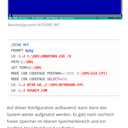
Basiskonfiguration AUTOEXEC.BAT
@
ECHO 
OFF
PROMPT 
$p
$g
LH 
/
L
:2 C:\DOS\SMARTDRV.EXE /X
PATH C
:\DOS
SET TEMP=C
:\DOS
MODE CON CODEPAGE PREPARE=
(
(
850
)
 C
:\DOS\EGA.CPI)
MODE CON CODEPAGE 
SELECT
=
850
LH 
/
L
:2 KEYB GR,,C:\DOS\KEYBOARD.SYS
LH 
/
L
:2 DOSKEY.COM
Auf dieser Konfiguration aufbauend, kann dann das
System weiter aufgesetzt werden. Es gibt noch reichlich
freien Speicher im oberen Speicherbereich und ein