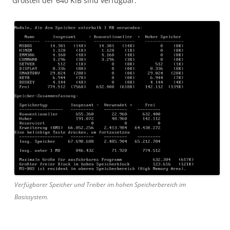
Großteil der 640 KiB sind verfügbar.
Verfügbarer Speicher und Treiber im hohen Speicherbereich im
Basissystem.