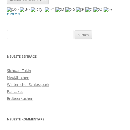
more »
S
u
c
h
NEUESTE BEITRÄGE
e
n
Sichuan-Takin
n
Neujährchen
a
Winterlicher Schlosspark
c
Pancakes
h
Erdbeerkuchen
:
NEUESTE KOMMENTARE