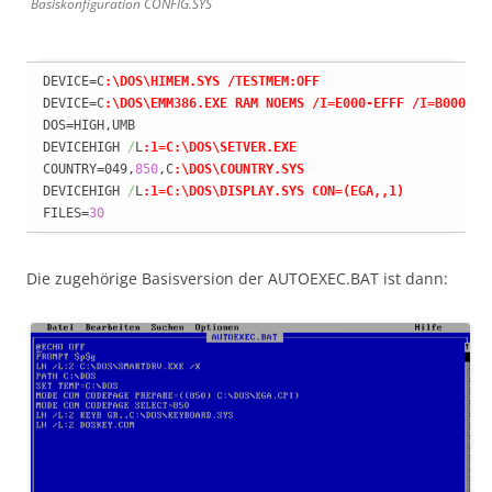
Basiskonfiguration CONFIG.SYS
DEVICE=C
:\DOS\HIMEM.SYS /TESTMEM:OFF
DEVICE=C
:\DOS\EMM386.EXE RAM NOEMS /I=E000-EFFF /I=B000-B7
DOS=HIGH,UMB

DEVICEHIGH 
/
L
:1=C:\DOS\SETVER.EXE
COUNTRY=049,
850
,C
:\DOS\COUNTRY.SYS
DEVICEHIGH 
/
L
:1=C:\DOS\DISPLAY.SYS CON=(EGA,,1)
FILES=
30
Die zugehörige Basisversion der AUTOEXEC.BAT ist dann: