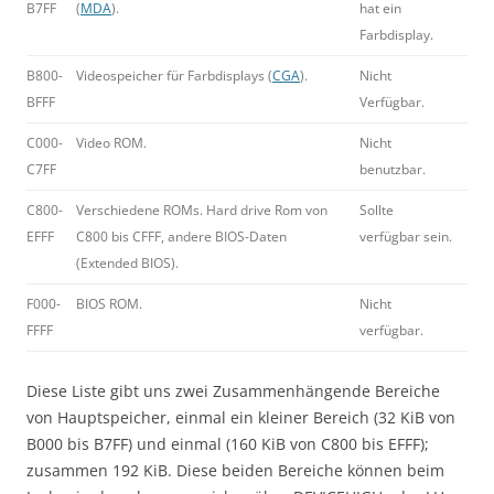
B7FF
(
MDA
).
hat ein
Farbdisplay.
B800-
Videospeicher für Farbdisplays (
CGA
).
Nicht
BFFF
Verfügbar.
C000-
Video ROM.
Nicht
C7FF
benutzbar.
C800-
Verschiedene ROMs. Hard drive Rom von
Sollte
EFFF
C800 bis CFFF, andere BIOS-Daten
verfügbar sein.
(Extended BIOS).
F000-
BIOS ROM.
Nicht
FFFF
verfügbar.
Diese Liste gibt uns zwei Zusammenhängende Bereiche
von Hauptspeicher, einmal ein kleiner Bereich (32 KiB von
B000 bis B7FF) und einmal (160 KiB von C800 bis EFFF);
zusammen 192 KiB. Diese beiden Bereiche können beim