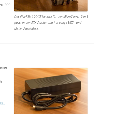
 zu 200
Das PicoPSU 160-XT Netzteil für den MicroServer Gen 8
passt in den ATX-Stecker und hat einige SATA- und
Molex-Anschlüsse.
leine
ch
/DC