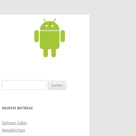
S
u
c
h
NEUESTE BEITRÄGE
e
n
Sichuan-Takin
n
Neujährchen
a