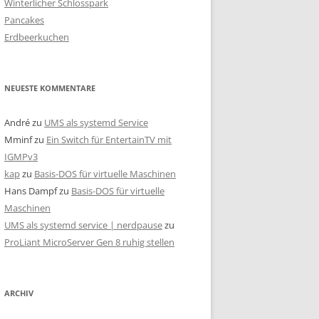
Winterlicher Schlosspark
c
Pancakes
h
Erdbeerkuchen
:
NEUESTE KOMMENTARE
André
zu
UMS als systemd Service
Mminf
zu
Ein Switch für EntertainTV mit
IGMPv3
kap
zu
Basis-DOS für virtuelle Maschinen
Hans Dampf
zu
Basis-DOS für virtuelle
Maschinen
UMS als systemd service | nerdpause
zu
ProLiant MicroServer Gen 8 ruhig stellen
ARCHIV