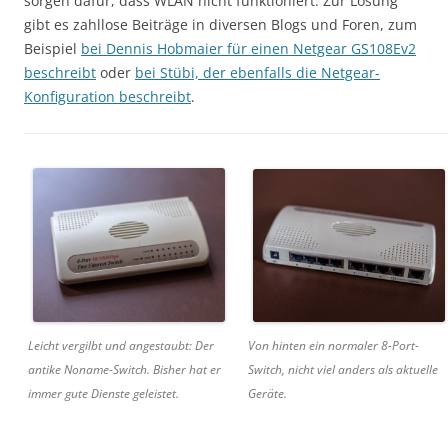
sorgen dafür, dass WLAN nicht funktioniert. Zur Lösung
gibt es zahllose Beiträge in diversen Blogs und Foren, zum
Beispiel
bei Dennis Hobmaier für einen Netgear GS108Ev2
beschreibt
oder
bei Stübi, der ebenfalls die Netgear-
Konfiguration beschreibt
.
Leicht vergilbt und angestaubt: Der
Von hinten ein normaler 8-Port-
antike Noname-Switch. Bisher hat er
Switch, nicht viel anders als aktuelle
immer gute Dienste geleistet.
Geräte.