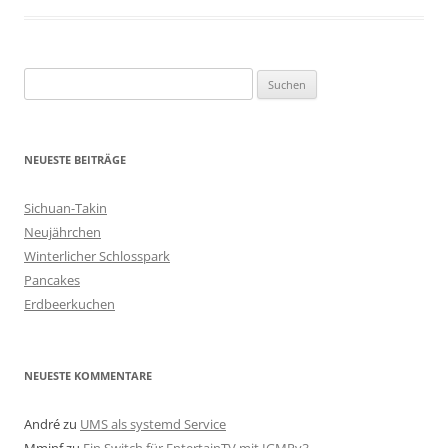
Geschrieben von
Kap
. Zuletzt geändert am
18. Dezember 2018
.
S
u
c
h
NEUESTE BEITRÄGE
e
n
Sichuan-Takin
n
Neujährchen
a
Winterlicher Schlosspark
c
Pancakes
h
Erdbeerkuchen
:
NEUESTE KOMMENTARE
André
zu
UMS als systemd Service