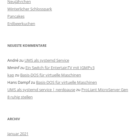
Neujährchen
a
Winterlicher Schlosspark
c
Pancakes
h
Erdbeerkuchen
:
NEUESTE KOMMENTARE
André
zu
UMS als systemd Service
Mminf
zu
Ein Switch für EntertainTV mit IGMPv3
kap
zu
Basis-DOS für virtuelle Maschinen
Hans Dampf
zu
Basis-DOS für virtuelle Maschinen
UMS als systemd service | nerdpause
zu
ProLiant MicroServer Gen
8 ruhig stellen
ARCHIV
Januar 2021