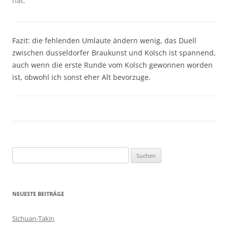
hat.
Fazit: die fehlenden Umlaute ändern wenig, das Duell
zwischen dusseldorfer Braukunst und Kolsch ist spannend,
auch wenn die erste Runde vom Kolsch gewonnen worden
ist, obwohl ich sonst eher Alt bevorzuge.
Geschrieben von
Kap
. Zuletzt geändert am
12. März 2014
.
S
u
c
h
NEUESTE BEITRÄGE
e
n
Sichuan-Takin
n