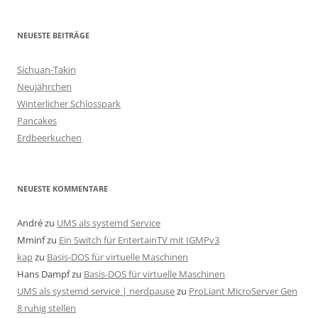
c
h
NEUESTE BEITRÄGE
e
n
Sichuan-Takin
n
Neujährchen
a
Winterlicher Schlosspark
c
Pancakes
h
Erdbeerkuchen
:
NEUESTE KOMMENTARE
André
zu
UMS als systemd Service
Mminf
zu
Ein Switch für EntertainTV mit IGMPv3
kap
zu
Basis-DOS für virtuelle Maschinen
Hans Dampf
zu
Basis-DOS für virtuelle Maschinen
UMS als systemd service | nerdpause
zu
ProLiant MicroServer Gen
8 ruhig stellen