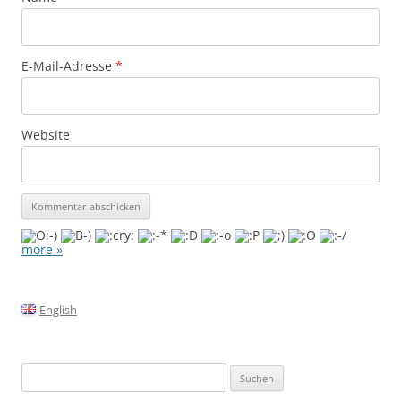
E-Mail-Adresse
*
Website
more »
English
S
u