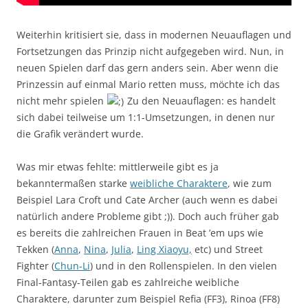
Weiterhin kritisiert sie, dass in modernen Neuauflagen und
Fortsetzungen das Prinzip nicht aufgegeben wird. Nun, in
neuen Spielen darf das gern anders sein. Aber wenn die
Prinzessin auf einmal Mario retten muss, möchte ich das
nicht mehr spielen
Zu den Neuauflagen: es handelt
sich dabei teilweise um 1:1-Umsetzungen, in denen nur
die Grafik verändert wurde.
Was mir etwas fehlte: mittlerweile gibt es ja
bekanntermaßen starke
weibliche Charaktere
, wie zum
Beispiel Lara Croft und Cate Archer (auch wenn es dabei
natürlich andere Probleme gibt ;) ). Doch auch früher gab
es bereits die zahlreichen Frauen in Beat ’em ups wie
Tekken (
Anna
,
Nina
,
Julia
,
Ling Xiaoyu,
etc) und Street
Fighter (
Chun-Li
) und in den Rollenspielen. In den vielen
Final-Fantasy-Teilen gab es zahlreiche weibliche
Charaktere, darunter zum Beispiel Refia (FF3), Rinoa (FF8)