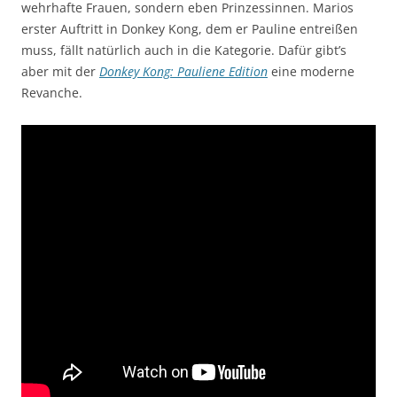
wehrhafte Frauen, sondern eben Prinzessinnen. Marios
erster Auftritt in Donkey Kong, dem er Pauline entreißen
muss, fällt natürlich auch in die Kategorie. Dafür gibt’s
aber mit der
Donkey Kong: Pauliene Edition
eine moderne
Revanche.