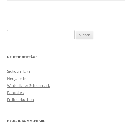
Geschrieben von
Kap
. Zuletzt geändert am
31. März 2019
.
S
u
c
h
NEUESTE BEITRÄGE
e
n
Sichuan-Takin
n
Neujährchen
a
Winterlicher Schlosspark
c
Pancakes
h
Erdbeerkuchen
:
NEUESTE KOMMENTARE