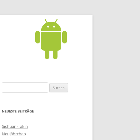
S
u
c
h
NEUESTE BEITRÄGE
e
n
Sichuan-Takin
n
Neujährchen
a