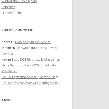
Winterlicher Schlosspark
c
Pancakes
h
Erdbeerkuchen
:
NEUESTE KOMMENTARE
André
zu
UMS als systemd Service
Mminf
zu
Ein Switch für EntertainTV mit
IGMPv3
kap
zu
Basis-DOS für virtuelle Maschinen
Hans Dampf
zu
Basis-DOS für virtuelle
Maschinen
UMS als systemd service | nerdpause
zu
ProLiant MicroServer Gen 8 ruhig stellen
ARCHIV